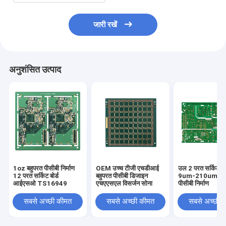
जारी रखें
अनुशंसित उत्पाद
1oz बहुपरत पीसीबी निर्माण
OEM उच्च टीजी एचडीआई
उल 2 परत सर्किट बोर
12 परत सर्किट बोर्ड
बहुपरत पीसीबी डिजाइन
9um-210um बहु
आईएसओ TS16949
एचएएसएल विसर्जन सोना
पीसीबी निर्माण
सबसे अच्छी कीमत
सबसे अच्छी कीमत
सबसे अच्छी 