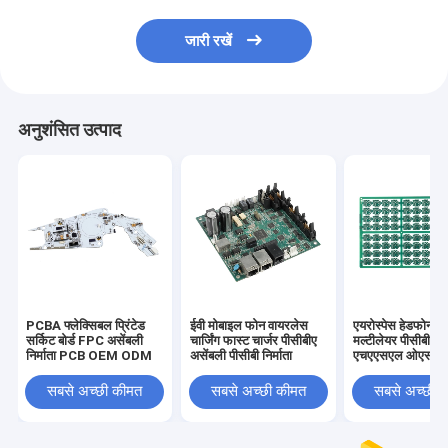
जारी रखें
अनुशंसित उत्पाद
PCBA फ्लेक्सिबल प्रिंटेड
ईवी मोबाइल फोन वायरलेस
एयरोस्पेस हेडफोन रो
सर्किट बोर्ड FPC असेंबली
चार्जिंग फास्ट चार्जर पीसीबीए
मल्टीलेयर पीसीबीए टर
निर्माता PCB OEM ODM
असेंबली पीसीबी निर्माता
एचएएसएल ओएसपी
सबसे अच्छी कीमत
सबसे अच्छी कीमत
सबसे अच्छी 