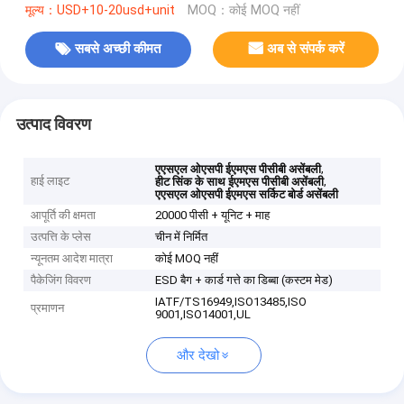
मूल्य：USD+10-20usd+unit
MOQ：कोई MOQ नहीं
सबसे अच्छी कीमत
अब से संपर्क करें
उत्पाद विवरण
,
एएसएल ओएसपी ईएमएस पीसीबी असेंबली
हाई लाइट
,
हीट सिंक के साथ ईएमएस पीसीबी असेंबली
एएसएल ओएसपी ईएमएस सर्किट बोर्ड असेंबली
आपूर्ति की क्षमता
20000 पीसी + यूनिट + माह
उत्पत्ति के प्लेस
चीन में निर्मित
न्यूनतम आदेश मात्रा
कोई MOQ नहीं
पैकेजिंग विवरण
ESD बैग + कार्ड गत्ते का डिब्बा (कस्टम मेड)
IATF/TS16949,ISO13485,ISO
प्रमाणन
9001,ISO14001,UL
और देखो